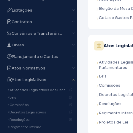
Eleição da Mesa 
Licitações
Cotas e Gastos P
Contratos
Convênios e Transferências
Obras
Atos Legisla
Planejamento e Contas
Atividades Legisl
Parlamentares
Atos Normativos
Leis
Atos Legislativos
Comissões
Atividades Legislativos dos Parlamentares
Decretos Legisla
Leis
Resoluções
Comissões
Decretos Legislativos
Regimento Inter
Resoluções
Projetos de Lei
Regimento Interno