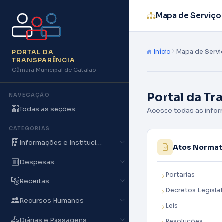
Mapa de Serviço
Início
Mapa de Servi
PORTAL DA
TRANSPARÊNCIA
Câmara Municipal de Catalão
Portal da Tr
NAVEGAÇÃO
Todas as seções
Acesse todas as infor
CATEGORIAS
Informações e Institucionais
Atos Normat
Despesas
Portarias
Receitas
Decretos Legisla
Recursos Humanos
Leis
Diárias e Passagens
Resoluções