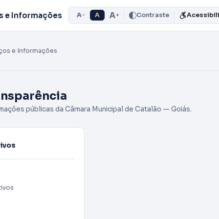
A
s e Informações
A
A
Contraste
Acessibil
−
+
ços e Informações
ansparência
mações públicas da Câmara Municipal de Catalão — Goiás.
ivos
tivos