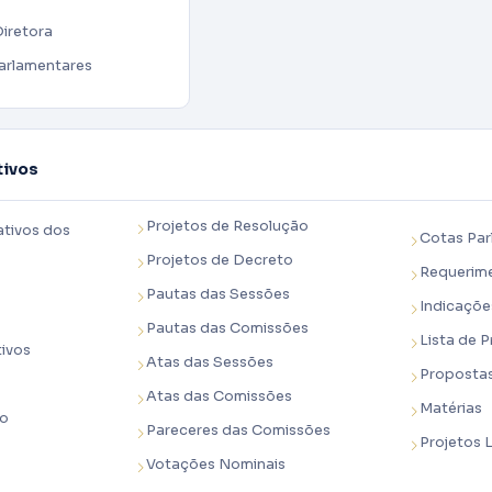
Diretora
arlamentares
tivos
Projetos de Resolução
ativos dos
Cotas Par
Projetos de Decreto
Requerim
Pautas das Sessões
Indicaçõe
Pautas das Comissões
Lista de 
tivos
Atas das Sessões
Proposta
Atas das Comissões
Matérias
no
Pareceres das Comissões
Projetos 
Votações Nominais