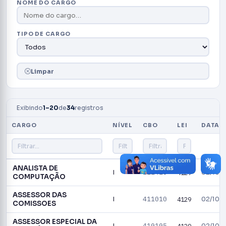
NOME DO CARGO
TIPO DE CARGO
Limpar
Exibindo
1–20
de
34
registros
CARGO
NÍVEL
CBO
LEI
DATA L
ANALISTA DE
212420
I
4129
02/10/
COMPUTAÇÃO
ASSESSOR DAS
411010
I
4129
02/10/
COMISSOES
ASSESSOR ESPECIAL DA
410105