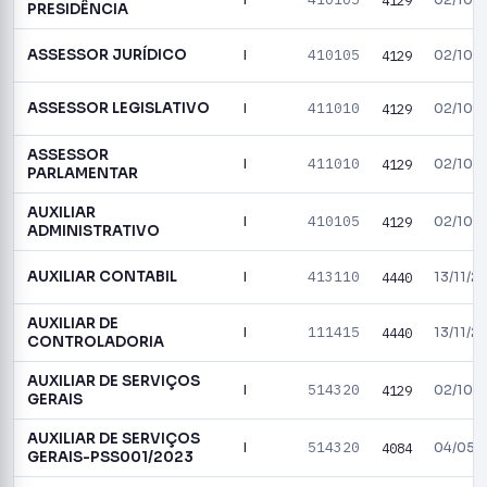
I
4129
02/10/
PRESIDÊNCIA
ASSESSOR JURÍDICO
410105
I
4129
02/10/
ASSESSOR LEGISLATIVO
411010
I
4129
02/10/
ASSESSOR
411010
I
4129
02/10/
PARLAMENTAR
AUXILIAR
410105
I
4129
02/10/
ADMINISTRATIVO
AUXILIAR CONTABIL
413110
I
4440
13/11/2
AUXILIAR DE
111415
I
4440
13/11/2
CONTROLADORIA
AUXILIAR DE SERVIÇOS
514320
I
4129
02/10/
GERAIS
AUXILIAR DE SERVIÇOS
514320
I
4084
04/05/
GERAIS-PSS001/2023