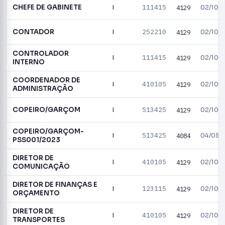
CHEFE DE GABINETE
111415
I
4129
02/10/
CONTADOR
252210
I
4129
02/10/
CONTROLADOR
111415
I
4129
02/10/
INTERNO
COORDENADOR DE
410105
I
4129
02/10/
ADMINISTRAÇÃO
COPEIRO/GARÇOM
513425
I
4129
02/10/
COPEIRO/GARÇOM-
513425
I
4084
04/05/
PSS001/2023
DIRETOR DE
410105
I
4129
02/10/
COMUNICAÇÃO
DIRETOR DE FINANÇAS E
123115
I
4129
02/10/
ORÇAMENTO
DIRETOR DE
410105
I
4129
02/10/
TRANSPORTES