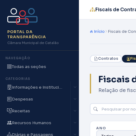
Fiscais de Contr
Início
Fiscais de Co
PORTAL DA
TRANSPARÊNCIA
Câmara Municipal de Catalão
NAVEGAÇÃO
Contratos
Fi
Todas as seções
Fiscais 
CATEGORIAS
Informações e Institucionais
Relação de fis
Despesas
Receitas
Recursos Humanos
ANO
Diárias e Passagens