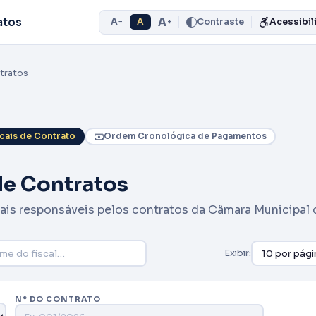
A
atos
A
A
Contraste
Acessibil
−
+
ntratos
scais de Contrato
Ordem Cronológica de Pagamentos
de Contratos
cais responsáveis pelos contratos da Câmara Municipal 
Exibir:
Nº DO CONTRATO