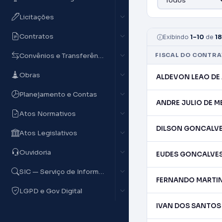
Licitações
Contratos
Exibindo
1–10
de
18
Convênios e Transferências
FISCAL DO CONTR
Obras
ALDEVON LEAO DE
Planejamento e Contas
ANDRE JULIO DE M
Atos Normativos
DILSON GONCALVE
Atos Legislativos
Ouvidoria
EUDES GONCALVES
SIC — Serviço de Informação
FERNANDO MARTI
LGPD e Gov Digital
IVAN DOS SANTOS