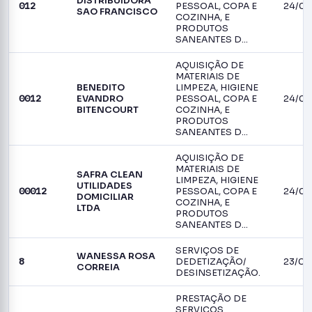
DISTRIBUIDORA
012
24/06
PESSOAL, COPA E
SAO FRANCISCO
COZINHA, E
PRODUTOS
SANEANTES D…
AQUISIÇÃO DE
MATERIAIS DE
BENEDITO
LIMPEZA, HIGIENE
0012
24/06
EVANDRO
PESSOAL, COPA E
BITENCOURT
COZINHA, E
PRODUTOS
SANEANTES D…
AQUISIÇÃO DE
MATERIAIS DE
SAFRA CLEAN
LIMPEZA, HIGIENE
UTILIDADES
00012
24/06
PESSOAL, COPA E
DOMICILIAR
COZINHA, E
LTDA
PRODUTOS
SANEANTES D…
SERVIÇOS DE
WANESSA ROSA
8
23/06
DEDETIZAÇÃO/
CORREIA
DESINSETIZAÇÃO.
PRESTAÇÃO DE
SERVIÇOS