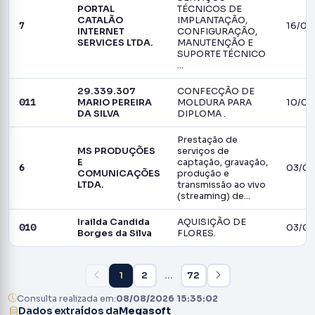
PORTAL
TÉCNICOS DE
CATALÃO
IMPLANTAÇÃO,
7
16/06
INTERNET
CONFIGURAÇÃO,
SERVICES LTDA.
MANUTENÇÃO E
SUPORTE TÉCNICO
…
29.339.307
CONFECÇÃO DE
011
10/06
MARIO PEREIRA
MOLDURA PARA
DA SILVA
DIPLOMA .
Prestação de
MS PRODUÇÕES
serviços de
E
captação, gravação,
6
03/06
COMUNICAÇÕES
produção e
LTDA.
transmissão ao vivo
(streaming) de…
Irailda Candida
AQUISIÇÃO DE
010
03/06
Borges da Silva
FLORES.
1
2
…
72
Consulta realizada em:
08/08/2026 15:35:02
Dados extraídos da
Megasoft