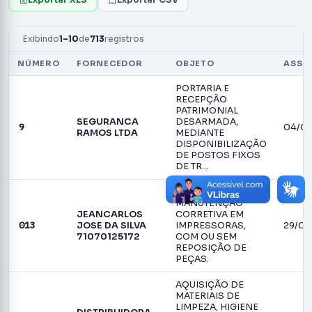
Exibindo
1–10
de
713
registros
NÚMERO
FORNECEDOR
OBJETO
ASSI
PORTARIA E
RECEPÇÃO
PATRIMONIAL
SEGURANCA
DESARMADA,
9
04/0
RAMOS LTDA
MEDIANTE
DISPONIBILIZAÇÃO
DE POSTOS FIXOS
DE TR…
SERVIÇOS DE
MANUTENÇÃO
JEANCARLOS
CORRETIVA EM
013
29/07
JOSE DA SILVA
IMPRESSORAS,
71070125172
COM OU SEM
REPOSIÇÃO DE
PEÇAS.
AQUISIÇÃO DE
MATERIAIS DE
LIMPEZA, HIGIENE