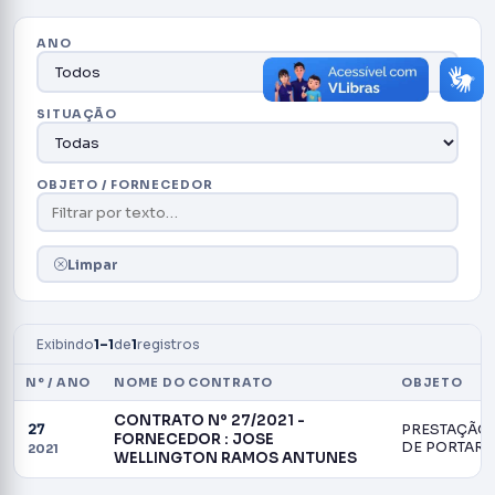
ANO
SITUAÇÃO
OBJETO / FORNECEDOR
Limpar
Exibindo
1–1
de
1
registros
Nº / ANO
NOME DO CONTRATO
OBJETO
CONTRATO Nº 27/2021 -
27
PRESTAÇÃO 
FORNECEDOR : JOSE
DE PORTARI
2021
WELLINGTON RAMOS ANTUNES
PATRIMONIAL 
SEGUNDA A