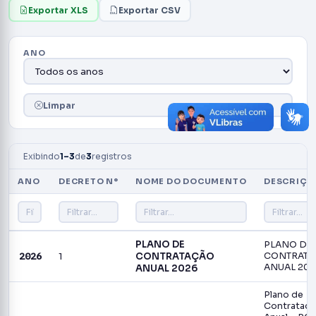
Exportar XLS
Exportar CSV
ANO
Limpar
Exibindo
1–3
de
3
registros
ANO
DECRETO N°
NOME DO DOCUMENTO
DESCRIÇÃ
PLANO DE
PLANO DE
2026
1
CONTRATAÇÃO
CONTRATA
ANUAL 202
ANUAL 2026
Plano de
Contrataç