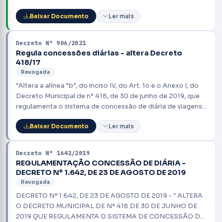
Poder Executivo Municipal; define conceitos, critérios
Baixar Documento
Ler mais
objetivos de apuração, classificação de destinos, tetos
ind.enizatórios por grupo funcional, regras específicas para
a Secretaria Municipal de Saúde, inclusive transporte de
Decreto Nº 906/2021
pacientes, disciplina cursos e treinamentos, traslados
Regula concessões diárias - altera Decreto
oficiais, logística aeroportuária, incluindo deslocamento
418/17
Revogada
“Altera a alínea “b”, do inciso IV, do Art. 1o e o Anexo I, do
Decreto Municipal de n° 418, de 30 de junho de 2019, que
regulamenta o sistema de concessão de diária de viagens
no âmbito da Administração Direta e Indireta do Município
Baixar Documento
Ler mais
de Catalão, Estado de Goiás e dá outras providências”.
Decreto Nº 1642/2019
REGULAMENTAÇÃO CONCESSÃO DE DIÁRIA -
DECRETO Nº 1.642, DE 23 DE AGOSTO DE 2019
Revogada
DECRETO Nº 1.642, DE 23 DE AGOSTO DE 2019 - " ALTERA
O DECRETO MUNICIPAL DE Nº 418 DE 30 DE JUNHO DE
2019 QUE REGULAMENTA O SISTEMA DE CONCESSÃO DE