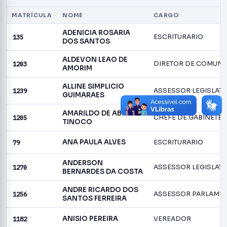
MATRÍCULA
NOME
CARGO
ADENICIA ROSARIA
135
ESCRITURARIO
DOS SANTOS
ALDEVON LEAO DE
1203
DIRETOR DE COMUN
AMORIM
ALLINE SIMPLICIO
1239
ASSESSOR LEGISLATI
GUIMARAES
AMARILDO DE ABREU
1205
CHEFE DE GABINETE
TINOCO
ANA PAULA ALVES
79
ESCRITURARIO
ANDERSON
1270
ASSESSOR LEGISLATI
BERNARDES DA COSTA
ANDRE RICARDO DOS
1256
ASSESSOR PARLAME
SANTOS FERREIRA
ANISIO PEREIRA
1182
VEREADOR