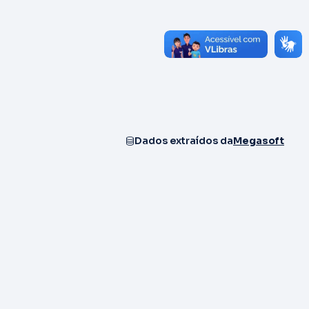
Dados extraídos da
Megasoft