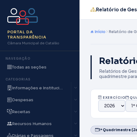
Relatório de Ges
Início
Relatório de G
PORTAL DA
TRANSPARÊNCIA
Câmara Municipal de Catalão
Relatóri
NAVEGAÇÃO
Todas as seções
Relatórios de Ges
quadrimestre para
CATEGORIAS
Informações e Institucionais
EXERCÍCIO
QU
Despesas
Receitas
Recursos Humanos
1º Quadrimestre (Ja
Diárias e Passagens