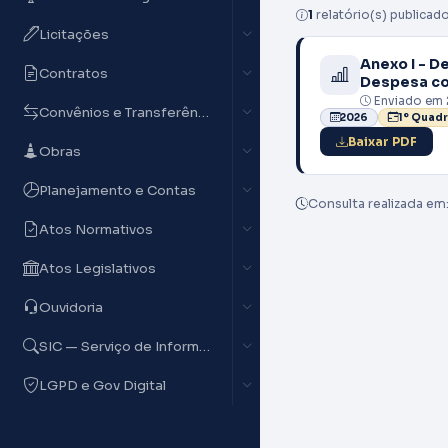
1
relatório(s) publicado
Licitações
Anexo I - D
Contratos
Despesa c
Enviado em 
Convênios e Transferências
2026
1º Quad
Baixar PDF
Obras
Planejamento e Contas
Consulta realizada em
Atos Normativos
Atos Legislativos
Ouvidoria
SIC — Serviço de Informação
LGPD e Gov Digital