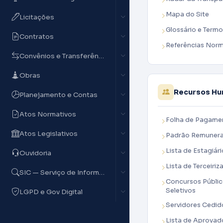
Mapa do Site
Licitações
Glossário e Termo
Contratos
Referências Norm
Convênios e Transferências
Obras
Recursos H
Planejamento e Contas
Atos Normativos
Folha de Pagame
Atos Legislativos
Padrão Remunera
Lista de Estagiár
Ouvidoria
Lista de Terceiri
SIC — Serviço de Informação
Concursos Públic
Seletivos
LGPD e Gov Digital
Servidores Cedid
Lista de Aprova