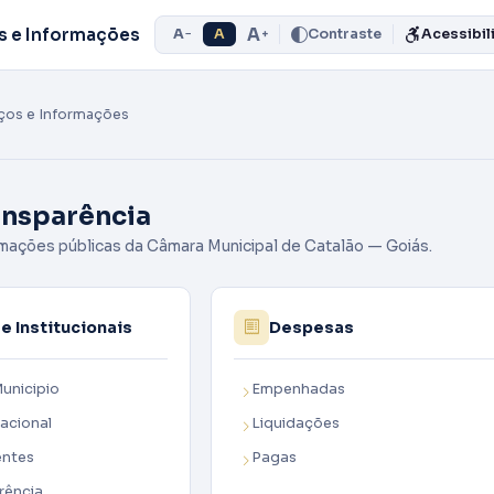
A
s e Informações
A
A
Contraste
Acessibil
−
+
ços e Informações
ansparência
mações públicas da Câmara Municipal de Catalão — Goiás.
e Institucionais
Despesas
unicipio
Empenhadas
acional
Liquidações
entes
Pagas
rência