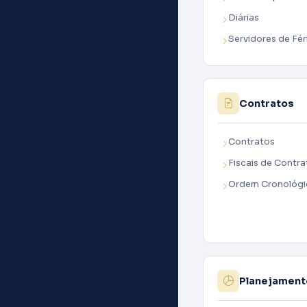
Diárias
Servidores de Fér
Contratos
Contratos
Fiscais de Contra
Ordem Cronológi
Planejament