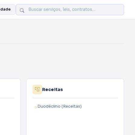
idade
Receitas
Duodécimo (Receitas)