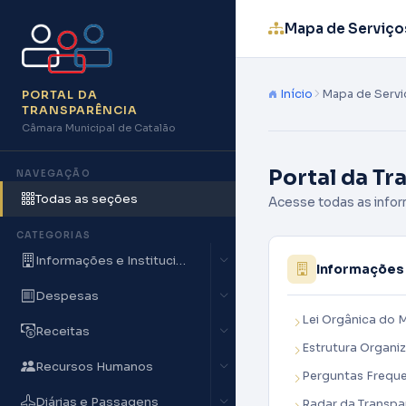
Mapa de Serviço
Início
Mapa de Servi
PORTAL DA
TRANSPARÊNCIA
Câmara Municipal de Catalão
Portal da Tr
NAVEGAÇÃO
Todas as seções
Acesse todas as infor
CATEGORIAS
Informações e Institucionais
Informações 
Despesas
Lei Orgânica do M
Receitas
Estrutura Organiz
Recursos Humanos
Perguntas Frequ
Diárias e Passagens
Radar da Transpa