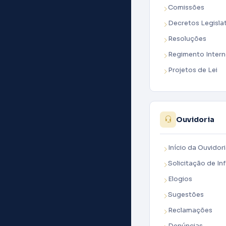
Comissões
Decretos Legisla
Resoluções
Regimento Inter
Projetos de Lei
Ouvidoria
Início da Ouvidor
Solicitação de I
Elogios
Sugestões
Reclamações