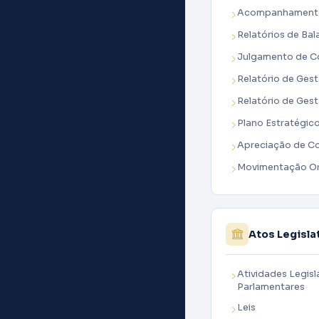
Acompanhamento 
Relatórios de Ba
Julgamento de Co
Relatório de Ges
Relatório de Gest
Plano Estratégic
Apreciação de C
Movimentação Or
Atos Legisla
Atividades Legisl
Parlamentares
Leis